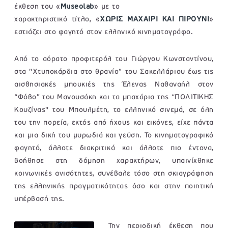
έκθεση του «
Museolab
» με το
χαρακτηριστικό τίτλο, «
ΧΩΡΙΣ ΜΑΧΑΙΡΙ ΚΑΙ ΠΙΡΟΥΝΙ
»
εστιάζει στο φαγητό στον ελληνικό κινηματογράφο.
Από το αόρατο προφιτερόλ του Γιώργου Κωνσταντίνου,
στα "Χτυποκάρδια στο θρανίο” του Σακελλάριου έως τις
αισθησιακές μπουκιές της Έλενας Ναθαναήλ στον
“Φόβο” του Μανουσάκη και τα μπαχάρια της “ΠΟΛΙΤΙΚΗΣ
Κουζίνας" του Μπουλμέτη, το ελληνικό σινεμά, σε όλη
του την πορεία, εκτός από ήχους και εικόνες, είχε πάντα
και μια δική του μυρωδιά και γεύση. Το κινηματογραφικό
φαγητό, άλλοτε διακριτικά και άλλοτε πιο έντονα,
βοήθησε στη δόμηση χαρακτήρων, υπαινίχθηκε
κοινωνικές ανισότητες, συνέβαλε τόσο στη σκιαγράφηση
της ελληνικής πραγματικότητας όσο και στην ποιητική
υπέρβασή της.
Την περιοδική έκθεση που