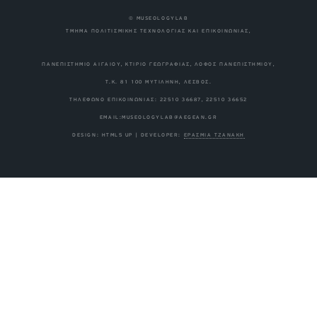
© MUSEOLOGYLAB
ΤΜΗΜΑ ΠΟΛΙΤΙΣΜΙΚΗΣ ΤΕΧΝΟΛΟΓΙΑΣ ΚΑΙ ΕΠΙΚΟΙΝΩΝΙΑΣ,
ΠΑΝΕΠΙΣΤΗΜΙΟ ΑΙΓΑΙΟΥ, ΚΤΙΡΙΟ ΓΕΩΓΡΑΦΙΑΣ, ΛΟΦΟΣ ΠΑΝΕΠΙΣΤΗΜΙΟΥ,
Τ.Κ. 81 100 ΜΥΤΙΛΗΝΗ, ΛΕΣΒΟΣ.
ΤΗΛΕΦΩΝΟ ΕΠΙΚΟΙΝΩΝΙΑΣ: 22510 36687, 22510 36652
EMAIL:MUSEOLOGYLAB@AEGEAN.GR
DESIGN: HTML5 UP | DEVELOPER:
ΕΡΑΣΜΙΑ ΤΖΑΝΑΚΗ