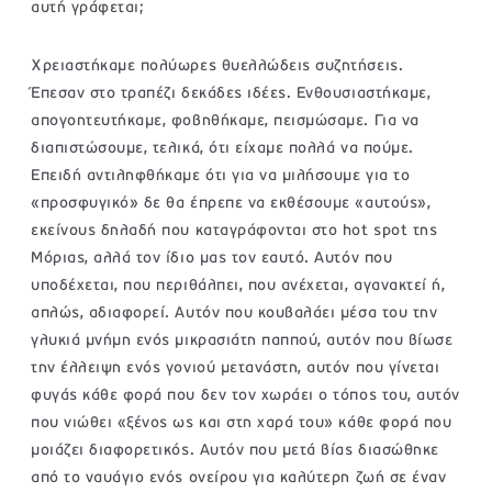
αυτή γράφεται;
Χρειαστήκαμε πολύωρες θυελλώδεις συζητήσεις.
Έπεσαν στο τραπέζι δεκάδες ιδέες. Ενθουσιαστήκαμε,
απογοητευτήκαμε, φοβηθήκαμε, πεισμώσαμε. Για να
διαπιστώσουμε, τελικά, ότι είχαμε πολλά να πούμε.
Επειδή αντιληφθήκαμε ότι για να μιλήσουμε για το
«προσφυγικό» δε θα έπρεπε να εκθέσουμε «αυτούς»,
εκείνους δηλαδή που καταγράφονται στο hot spot της
Μόριας, αλλά τον ίδιο μας τον εαυτό. Αυτόν που
υποδέχεται, που περιθάλπει, που ανέχεται, αγανακτεί ή,
απλώς, αδιαφορεί. Αυτόν που κουβαλάει μέσα του την
γλυκιά μνήμη ενός μικρασιάτη παππού, αυτόν που βίωσε
την έλλειψη ενός γονιού μετανάστη, αυτόν που γίνεται
φυγάς κάθε φορά που δεν τον χωράει ο τόπος του, αυτόν
που νιώθει «ξένος ως και στη χαρά του» κάθε φορά που
μοιάζει διαφορετικός. Αυτόν που μετά βίας διασώθηκε
από το ναυάγιο ενός ονείρου για καλύτερη ζωή σε έναν