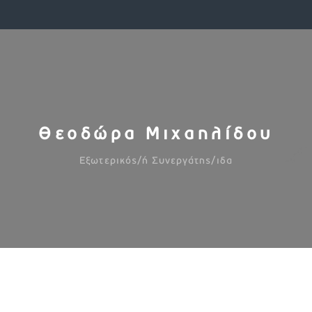
Θεοδώρα Μιχαηλίδου
Εξωτερικός/ή Συνεργάτης/ιδα